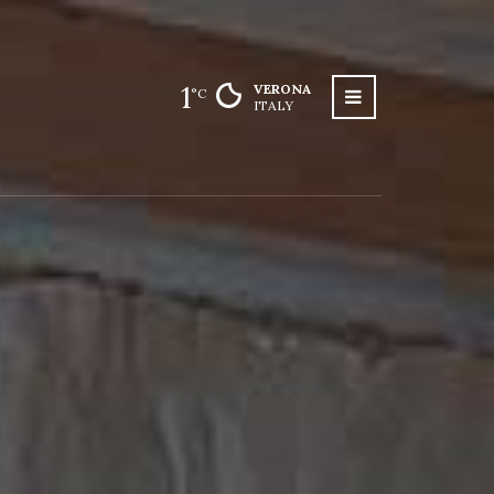
1
VERONA
°C
ITALY