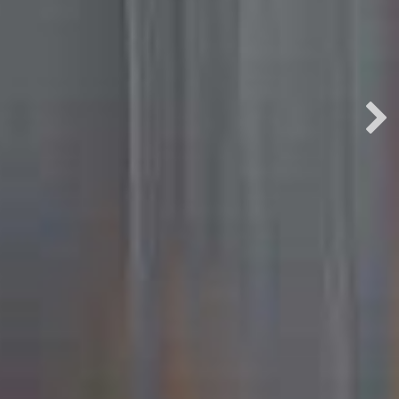
R IL TUO
NATEZZA
ENZA
O