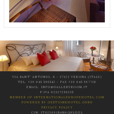
VIA SANT' ANTONIO, 6 - 37122 VERONA (ITALY)
TEL. +39 045 595542 - FAX +39 045 597718
EMAIL: INFO@GALLERYROOM.IT
P.IVA 02327250235
MEMBER OF INTERNATIONALEUROPEHOTEL.COM
POWERED BY GESTIONEHOTEL.GURU
PRIVACY POLICY
CIN: IT023091B4N6Q8XGGL