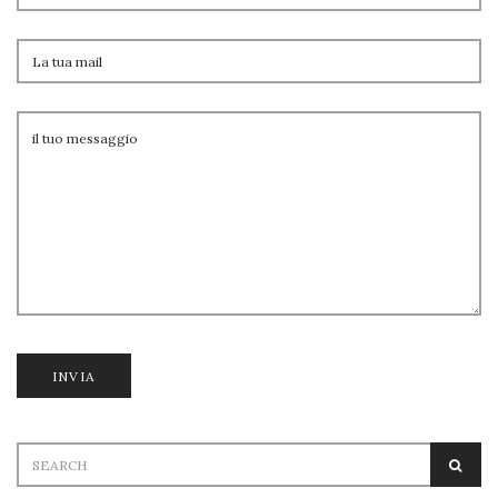
Search
SEA
for: